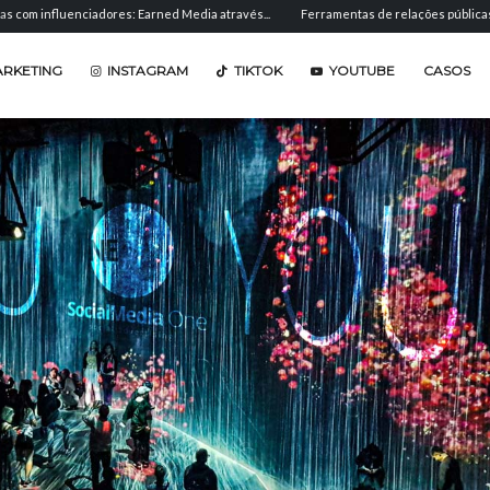
enciadores: Earned Media através...
Ferramentas de relações públicas: software pa
ARKETING
INSTAGRAM
TIKTOK
YOUTUBE
CASOS