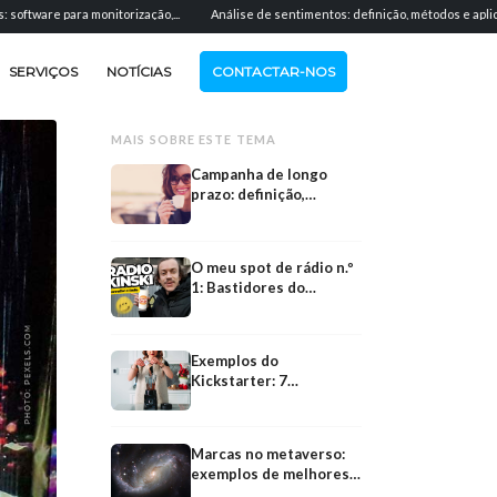
ra monitorização,...
Análise de sentimentos: definição, métodos e aplicação...
SERVIÇOS
NOTÍCIAS
CONTACTAR-NOS
MAIS SOBRE ESTE TEMA
Campanha de longo
prazo: definição,
vantagens e exemplos
de marketing
sustentável
O meu spot de rádio n.º
1: Bastidores do
escritório, Burger King,
estúdio de gravação +
20 seg. de antevisão
Exemplos do
Kickstarter: 7
campanhas de sucesso
para financiar produtos
e marcas
Marcas no metaverso:
Indústrias
VR,
exemplos de melhores
práticas
Indústrias dos meios de comunicação
VR, VR, VR! RTL apre