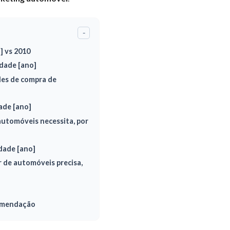
-
] vs 2010
dade [ano]
des de compra de
ade [ano]
 automóveis necessita, por
dade [ano]
r de automóveis precisa,
comendação