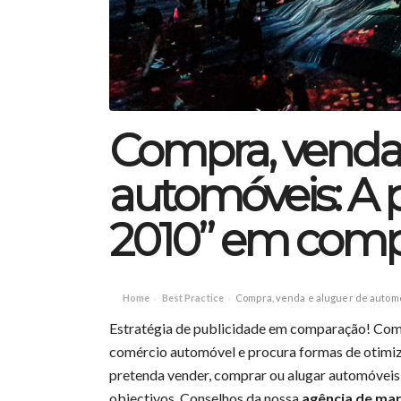
Compra, venda 
automóveis: A 
2010” em com
Home
Best Practice
Compra, venda e aluguer de automó
›
›
Estratégia de publicidade em comparação! Comp
comércio automóvel e procura formas de otimiza
pretenda vender, comprar ou alugar automóveis,
objectivos. Conselhos da nossa
agência de ma