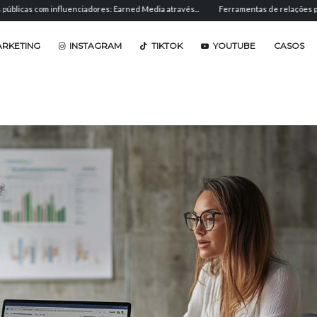
nfluenciadores: Earned Media através...
Ferramentas de relações públicas: software
ARKETING
INSTAGRAM
TIKTOK
YOUTUBE
CASOS