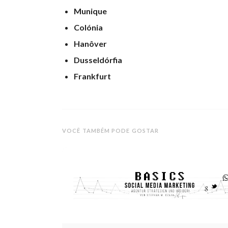
Munique
Colónia
Hanôver
Dusseldórfia
Frankfurt
VOCÊ TAMBÉM PODE GOSTAR