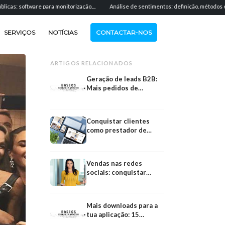
re para monitorização,...
Análise de sentimentos: definição, métodos e aplicação...
SERVIÇOS
NOTÍCIAS
CONTACTAR-NOS
ARTIGOS RELACIONADOS
Geração de leads B2B:
Mais pedidos de
informação qualificados
Conquistar clientes
como prestador de
serviços: canais, erros e
sistema passo a passo
Vendas nas redes
sociais: conquistar
clientes através das
redes sociais
Mais downloads para a
tua aplicação: 15
Conquistar
Software
estratégias para ASO,