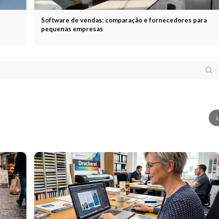
Software de vendas: comparação e fornecedores para
pequenas empresas
rketing
Marketing
Bem
serviço completo:
Patrocínio
Patrocínio
vindo
 streaming, OOH -
Patrocínio
Patrocínio
nos eSports:
Cons
que é que as
desportivo:
marketing de jogos,
sequ
cas precisam de
patrocinar um clube
Twitch, YouTube
vind
mpanhas
desportivo, custos e
Gaming e acordos
novo
egradas em 2026
ROI
para torneios
aume
›