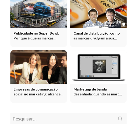
Publicidade no Super Bowl:
Canal de distribuição: como
Por que é que as marcas
as marcas divulgam a sua
pagam milhões por 30
mensagem da melhor forma
segundos
Empresas de comunicação
Marketing de banda
social no marketing: alcance,
desenhada: quando as marcas
cooperação e distribuição de
apostam em painéis,
conteúdos
personagens e histórias em
quadrinhos
Contr
Meta
Meta Ads Agency:
Comunicação
Comunicação de
agênc