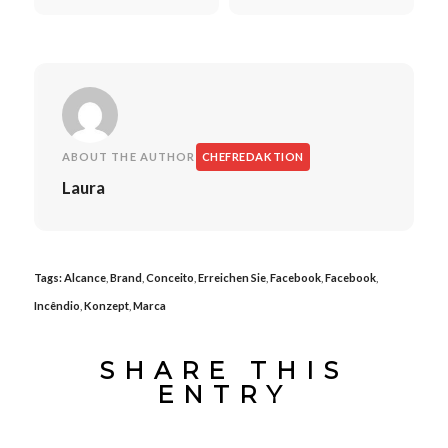
de avaliação de produto e
o trabalho de relações com a
análise ABC
imprensa
ABOUT THE AUTHOR
CHEFREDAKTION
Laura
Tags:
Alcance
,
Brand
,
Conceito
,
Erreichen Sie
,
Facebook
,
Facebook
,
Incêndio
,
Konzept
,
Marca
SHARE THIS
ENTRY