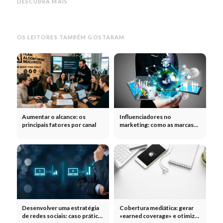
publicidade profissional no
marca: estratégia, mensagem e
servi
DESCUBRA MAIS
Facebook e no Instagram
canais para empresas
ter e
OS LEITORES TAMBÉM GOSTARAM
Aumentar o alcance: os
Influenciadores no
principais fatores por canal
marketing: como as marcas
multiplicam o seu alcance
através dos influenciadores
Desenvolver uma estratégia
Cobertura mediática: gerar
de redes sociais: caso prático
«earned coverage» e otimizar