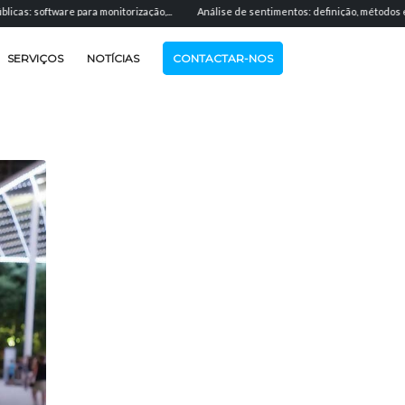
ftware para monitorização,...
Análise de sentimentos: definição, métodos e aplicação
SERVIÇOS
NOTÍCIAS
CONTACTAR-NOS