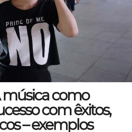
A música como
sucesso com êxitos,
icos – exemplos