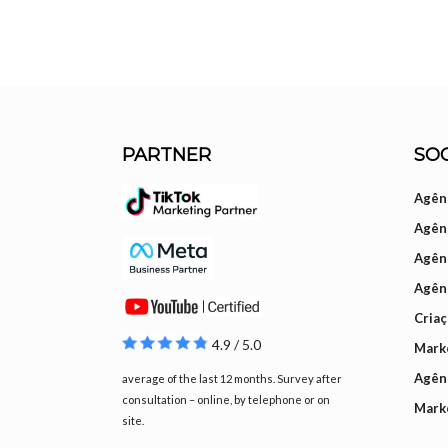
PARTNER
SOC
Agênc
Agênc
Agên
Agên
Cria
4.9 / 5.0
Mark
Agênc
average of the last 12 months. Survey after
consultation – online, by telephone or on
Mark
site.