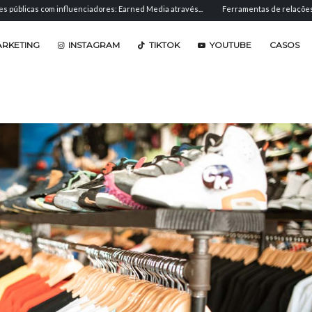
m influenciadores: Earned Media através...
Ferramentas de relações públicas: soft
ARKETING
INSTAGRAM
TIKTOK
YOUTUBE
CASOS