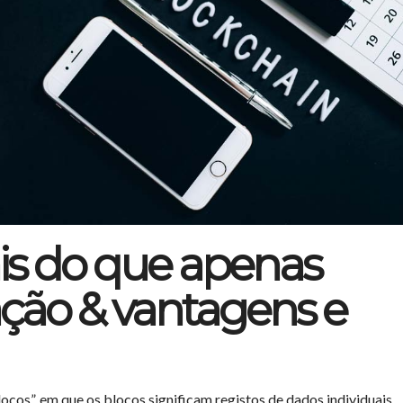
is do que apenas
cação & vantagens e
locos”, em que os blocos significam registos de dados individuais