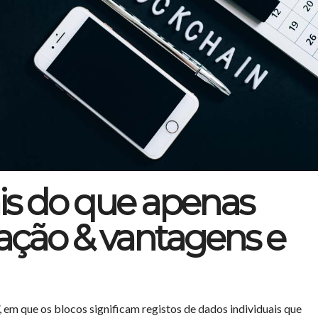
is do que apenas
icação & vantagens e
, em que os blocos significam registos de dados individuais que