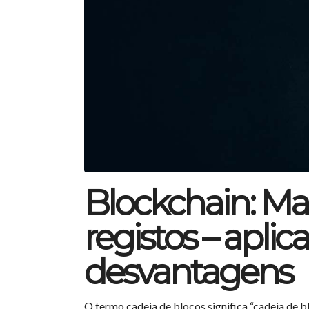
Blockchain: Ma
registos – apli
desvantagens
O termo cadeia de blocos significa “cadeia de b