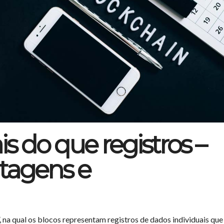
s do que registros –
ntagens e
, na qual os blocos representam registros de dados individuais que