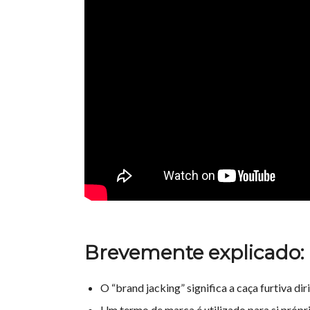
Brevemente explicado:
O “brand jacking” significa a caça furtiva d
Um termo de marca é utilizado para si própr