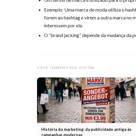
Exemplo: Uma marca de moda utiliza o hashta
forem ao hashtag e virem a outra marca no m
interessem por ela.
O “brand jacking” depende da mudança da pe
VOCÊ TAMBÉM PODE GOSTAR
História do marketing: da publicidade antiga às
campanhas modernas