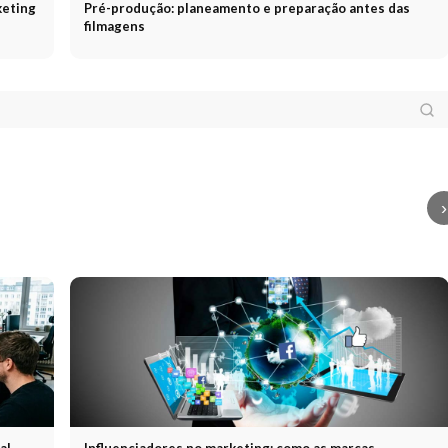
keting
Pré-produção: planeamento e preparação antes das
filmagens
odutor
Produtor:
ções e
Empresa
Empresa de
CR
ponsabilidades
Realizador
Realizador:
produção: funções,
gest
 produções de
Funções e papel na
serviços e critérios
com 
eo
produção de vídeo
de seleção
real
›