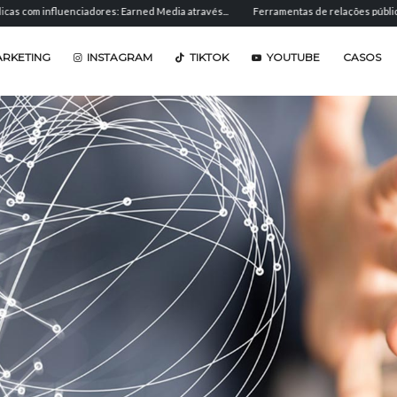
luenciadores: Earned Media através...
Ferramentas de relações públicas: software 
ARKETING
INSTAGRAM
TIKTOK
YOUTUBE
CASOS