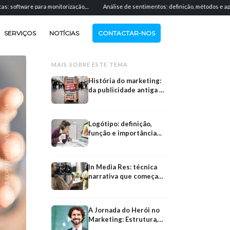
para monitorização,...
Análise de sentimentos: definição, métodos e aplicação...
SERVIÇOS
NOTÍCIAS
CONTACTAR-NOS
MAIS SOBRE ESTE TEMA
História do marketing:
da publicidade antiga às
campanhas modernas
Logótipo: definição,
função e importância
para uma marca
In Media Res: técnica
narrativa que começa
no meio da ação
A Jornada do Herói no
Marketing: Estrutura,
Folheto
Pré-produção
Fases e Exemplos